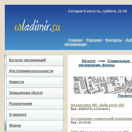
Сегодня 8 августа, суббота, 11:34
Главная
Реклама
Контакты
До
|
|
|
организации
|
Каталог организаций
Каталог
Cоциальные 
организации, фонды
Достопримечательности
Новости
Улицы/дома (фото)
Посмотр
Развлечения
Desperados MC, байк-клуб, ОО
Тел.:
8(960)731-12-81(моб.)
О проекте
Ассоциация социальной поддержки
Тел.:
32-33-60
Форум