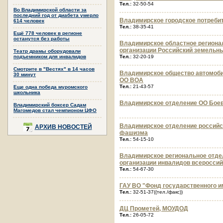
Тел.:
32-50-54
Во Владимирской области за
последний год от диабета умерло
Владимирское городское потреби
614 человек
Тел.:
38-35-41
Ещё 778 человек в регионе
останутся без работы
Владимирское областное региона
организации Российский земельн
Театр драмы оборудовали
подъемником для инвалидов
Тел.:
32-20-19
Смотрите в "Вестях" в 14 часов
Владимирское общество автомоби
30 минут
ОО ВОА
Тел.:
21-43-57
Еще одна победа муромского
школьника
Владимирское отделение ОО Боев
Владимирский боксер Садам
Магомедов стал чемпионом ЦФО
Владимирское отделение российс
АРХИВ НОВОСТЕЙ
фашизма
Тел.:
54-15-10
Владимирское региональное отде
организации инвалидов всероссий
Тел.:
54-67-30
ГАУ ВО "Фонд государственного 
Тел.:
32-51-37((тел./факс))
ДЦ Прометей, МОУДОД
Тел.:
26-05-72