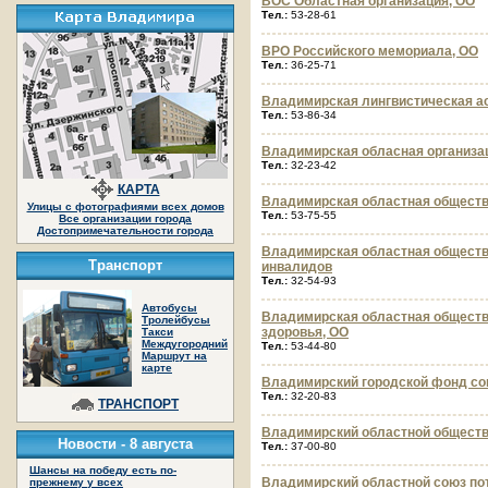
ВОС Областная организация, ОО
Тел.:
53-28-61
ВРО Российского мемориала, ОО
Тел.:
36-25-71
Владимирская лингвистическая а
Тел.:
53-86-34
Владимирская обласная организа
Тел.:
32-23-42
КАРТА
Владимирская областная обществ
Улицы с фотографиями всех домов
Тел.:
53-75-55
Все организации города
Достопримечательности города
Владимирская областная обществ
Транспорт
инвалидов
Тел.:
32-54-93
Автобусы
Владимирская областная обществе
Тролейбусы
здоровья, ОО
Такси
Междугородний
Тел.:
53-44-80
Маршрут на
карте
Владимирский городской фонд со
Тел.:
32-20-83
ТРАНСПОРТ
Владимирский областной общест
Новости -
8 августа
Тел.:
37-00-80
Шансы на победу есть по-
Владимирский областной союз по
прежнему у всех