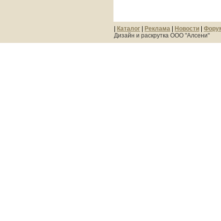
|
Каталог
|
Реклама
|
Новости
|
Фору
Дизайн и раскрутка ООО "Алсени"