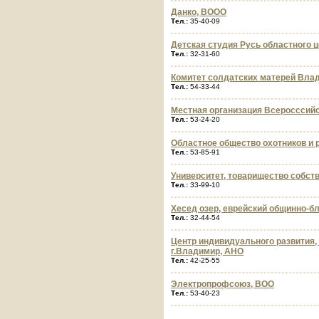
Данко, ВООО
Тел.:
35-40-09
Детская студия Русь областного ц
Тел.:
32-31-60
Комитет солдатских матерей Вла
Тел.:
54-33-44
Местная организация Всеросссий
Тел.:
53-24-20
Областное общество охотников и
Тел.:
53-85-91
Университет, товарищество собст
Тел.:
33-99-10
Хесед озер, еврейский общинно-б
Тел.:
32-44-54
Центр индивидуального развития,
г.Владимир, АНО
Тел.:
42-25-55
Электропрофсоюз, ВОО
Тел.:
53-40-23