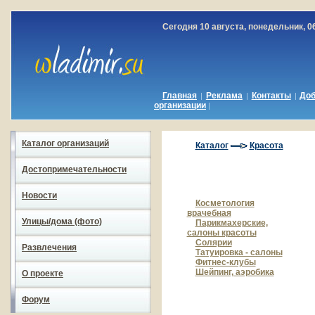
Сегодня 10 августа, понедельник, 0
Главная
Реклама
Контакты
До
|
|
|
организации
|
Каталог организаций
Каталог
Красота
Достопримечательности
Новости
Косметология
врачебная
Улицы/дома (фото)
Парикмахерские,
салоны красоты
Солярии
Развлечения
Татуировка - салоны
Фитнес-клубы
Шейпинг, аэробика
О проекте
Форум