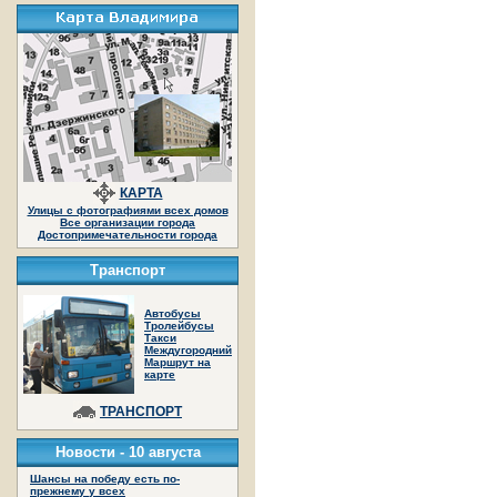
КАРТА
Улицы с фотографиями всех домов
Все организации города
Достопримечательности города
Транспорт
Автобусы
Тролейбусы
Такси
Междугородний
Маршрут на
карте
ТРАНСПОРТ
Новости -
10 августа
Шансы на победу есть по-
прежнему у всех