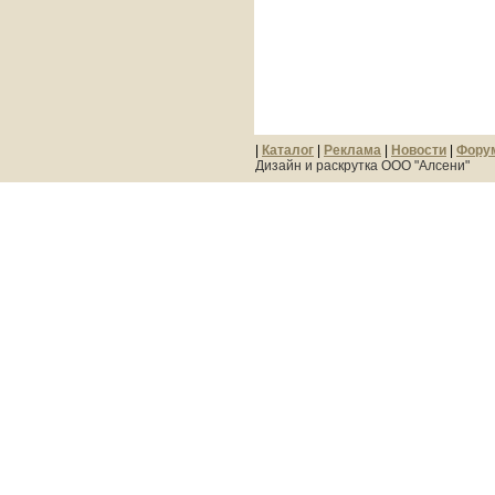
|
Каталог
|
Реклама
|
Новости
|
Фору
Дизайн и раскрутка ООО "Алсени"