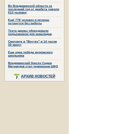
Во Владимирской области за
последний год от диабета умерло
614 человек
Ещё 778 человек в регионе
останутся без работы
Театр драмы оборудовали
подъемником для инвалидов
Смотрите в "Вестях" в 14 часов
30 минут
Еще одна победа муромского
школьника
Владимирский боксер Садам
Магомедов стал чемпионом ЦФО
АРХИВ НОВОСТЕЙ