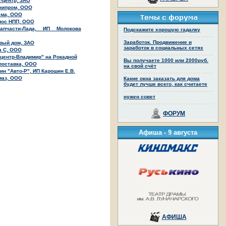
-центр, ЗАО
нипром, ООО
ема, ООО
лос НПП, ООО
запчасти-Лада, ИП Молокова
Подскажите хорошую гадалку
Заработок. Продвижение и
вый дом, ЗАО
заработок в социальных сетях
а С, ООО
центр-Владимир" на Рокадной
Вы получаете 1000 или 2000руб.
поставка, ООО
на свой счёт
ин "Авто-Р", ИП Карошин Е.В.
маз, ООО
Какие окна заказать для дома
будет лучше всего, как считаете
нужен совет
ФОРУМ
Афиша -
9 августа
АФИША