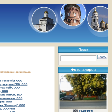
Поиск
Популярные организации
 Техно-ойл, ООО
агросервис ПКФ, ООО
ртрансойл, ООО
и, ООО
имир-ОПТОН, ЗАО
машкомплект, ООО
трио, ООО
ин "Святогор", ООО
ш, ООО НПП
ГАЛЕРЕЯ