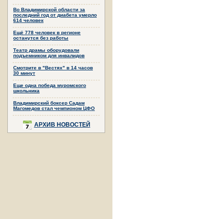
Во Владимирской области за
последний год от диабета умерло
614 человек
Ещё 778 человек в регионе
останутся без работы
Театр драмы оборудовали
подъемником для инвалидов
Смотрите в "Вестях" в 14 часов
30 минут
Еще одна победа муромского
школьника
Владимирский боксер Садам
Магомедов стал чемпионом ЦФО
АРХИВ НОВОСТЕЙ