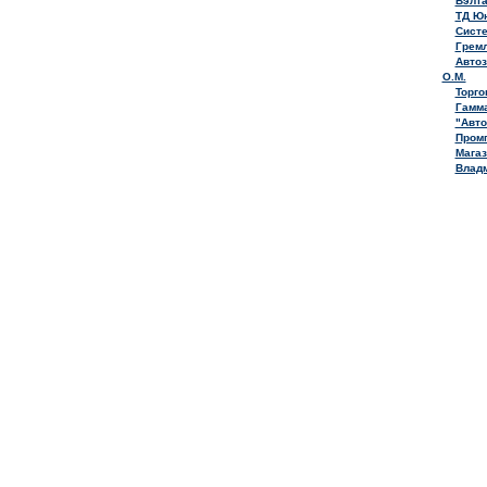
Вэлта
ТД Ю
Сист
Грем
Авто
О.М.
Торго
Гамм
"Авто
Пром
Магаз
Влад