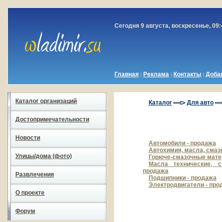
Сегодня 9 августа, воскресенье, 09:
Главная
Реклама
Контакты
Доба
|
|
|
Каталог организаций
Каталог
Для авто
Достопримечательности
Новости
Автомобили - продажа
Автохимия, масла, смаз
Улицы/дома (фото)
Горюче-смазочные матер
Масла технические, с
продажа
Развлечения
Подшипники - продажа
Электродвигатели - про
О проекте
Форум