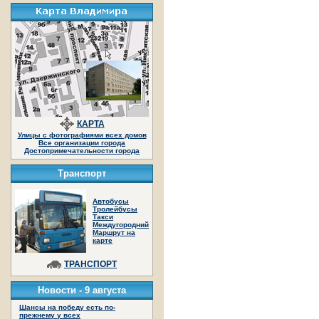
КАРТА
Улицы с фотографиями всех домов
Все организации города
Достопримечательности города
Транспорт
Автобусы
Тролейбусы
Такси
Междугородний
Маршрут на
карте
ТРАНСПОРТ
Новости -
9 августа
Шансы на победу есть по-
прежнему у всех