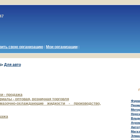
47
вить
свою
организацию
Мои организации
|
|
Для авто
ки - продажа
иалы - оптовая, розничная торговля
Фирма
мазочно-охлаждающие жидкости - производство,
Пром
Мото
Норс
дажа
Влад
Агро
Авто
Магаз
Элма