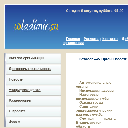
Сегодня 8 августа, суббота, 05:40
Главная
Реклама
Контакты
До
|
|
|
организации
|
Каталог организаций
Каталог
Органы власти
Достопримечательности
Новости
Антомонопольные
органы
Улицы/дома (фото)
Инспекции, надзоры
Налоговые
инспекции, службы
Развлечения
Охрана труда
Санитарно-
эпидемиологический
О проекте
надзор, службы
Счетная палата
Форум
Владимирской
области