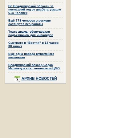
Во Владимирской области за
последний год от диабета умерло
614 человек
Ещё 778 человек в регионе
останутся без работы
Театр драмы оборудовали
подъемником для инвалидов
Смотрите в "Вестях" в 14 часов
30 минут
Еще одна победа муромского
школьника
Владимирский боксер Садам
Магомедов стал чемпионом ЦФО
АРХИВ НОВОСТЕЙ