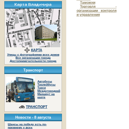
Таможни
Торговля -
организации контроля
и управления
КАРТА
Улицы с фотографиями всех домов
Все организации города
Достопримечательности города
Транспорт
Автобусы
Тролейбусы
Такси
Междугородний
Маршрут на
карте
ТРАНСПОРТ
Новости -
8 августа
Шансы на победу есть по-
прежнему у всех