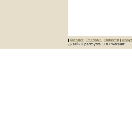
|
Каталог
|
Реклама
|
Новости
|
Фору
Дизайн и раскрутка ООО "Алсени"