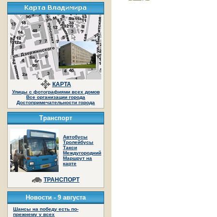
КАРТА
Улицы с фотографиями всех домов
Все организации города
Достопримечательности города
Транспорт
Автобусы
Тролейбусы
Такси
Междугородний
Маршрут на
карте
ТРАНСПОРТ
Новости -
9 августа
Шансы на победу есть по-
прежнему у всех