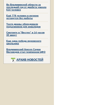
Во Владимирской области за
последний год от диабета умерло
614 человек
Ещё 778 человек в регионе
останутся без работы
Театр драмы оборудовали
подъемником для инвалидов
Смотрите в "Вестях" в 14 часов
30 минут
Еще одна победа муромского
школьника
Владимирский боксер Садам
Магомедов стал чемпионом ЦФО
АРХИВ НОВОСТЕЙ