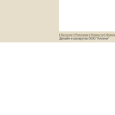
|
Каталог
|
Реклама
|
Новости
|
Фору
Дизайн и раскрутка ООО "Алсени"