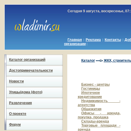
Сегодня 9 августа, воскресенье, 07:
Главная
Реклама
Контакты
До
|
|
|
организации
|
Каталог организаций
Каталог
ЖКХ, строител
Достопримечательности
Новости
Бизнес - центры
Гостиницы
Улицы/дома (фото)
Ипотечное
кредитование
Недвижимость -
Развлечения
агентства
Общежития
Офисы - аренда,
О проекте
покупка, продажа
Склады-аренда
Форум
Торговые площади -
аренда