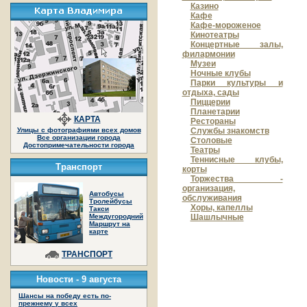
Казино
Кафе
Кафе-мороженое
Кинотеатры
Концертные залы,
филармонии
Музеи
Ночные клубы
Парки культуры и
отдыха, сады
Пиццерии
Планетарии
КАРТА
Рестораны
Службы знакомств
Улицы с фотографиями всех домов
Все организации города
Столовые
Достопримечательности города
Театры
Теннисные клубы,
Транспорт
корты
Торжества -
организация,
Автобусы
обслуживания
Тролейбусы
Хоры, капеллы
Такси
Междугородний
Шашлычные
Маршрут на
карте
ТРАНСПОРТ
Новости -
9 августа
Шансы на победу есть по-
прежнему у всех