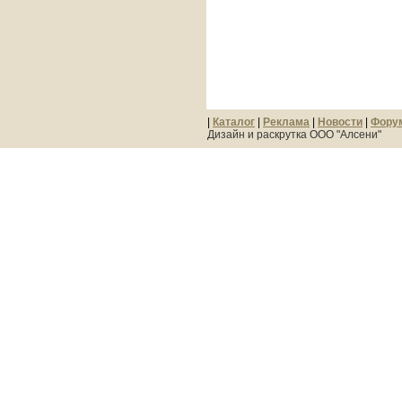
|
Каталог
|
Реклама
|
Новости
|
Фору
Дизайн и раскрутка ООО "Алсени"