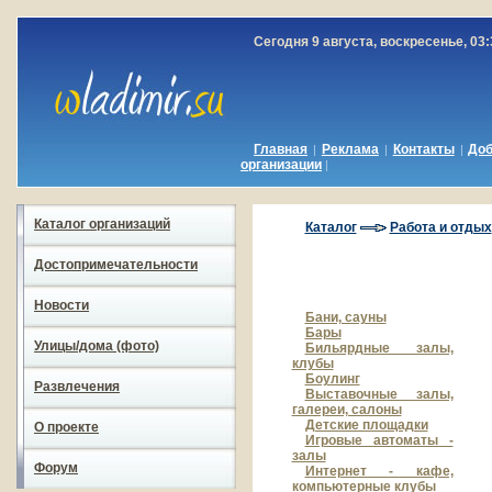
Сегодня 9 августа, воскресенье, 03:
Главная
Реклама
Контакты
До
|
|
|
организации
|
Каталог организаций
Каталог
Работа и отдых
Достопримечательности
Новости
Бани, сауны
Бары
Улицы/дома (фото)
Бильярдные залы,
клубы
Боулинг
Развлечения
Выставочные залы,
галереи, салоны
Детские площадки
О проекте
Игровые автоматы -
залы
Форум
Интернет - кафе,
компьютерные клубы