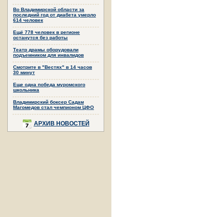
Во Владимирской области за
последний год от диабета умерло
614 человек
Ещё 778 человек в регионе
останутся без работы
Театр драмы оборудовали
подъемником для инвалидов
Смотрите в "Вестях" в 14 часов
30 минут
Еще одна победа муромского
школьника
Владимирский боксер Садам
Магомедов стал чемпионом ЦФО
АРХИВ НОВОСТЕЙ