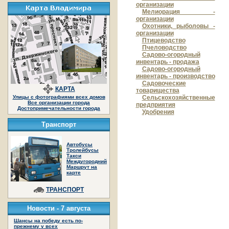
организации
Мелиорация -
организации
Охотники, рыболовы -
организации
Птицеводство
Пчеловодство
Садово-огородный
инвентарь - продажа
Садово-огородный
инвентарь - производство
Садовоческие
КАРТА
товарищества
Сельскохозяйственные
Улицы с фотографиями всех домов
Все организации города
предприятия
Достопримечательности города
Удобрения
Транспорт
Автобусы
Тролейбусы
Такси
Междугородний
Маршрут на
карте
ТРАНСПОРТ
Новости -
7 августа
Шансы на победу есть по-
прежнему у всех