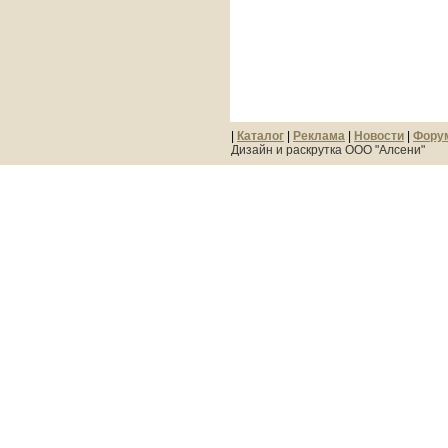
|
Каталог
|
Реклама
|
Новости
|
Фору
Дизайн и раскрутка ООО "Алсени"