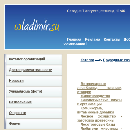
Сегодня 7 августа, пятница, 11:46
Главная
Реклама
Контакты
До
|
|
|
организации
|
Каталог организаций
Каталог
Природные хоз
Достопримечательности
Новости
Ветеринарные
лечебницы, клиники,
Улицы/дома (фото)
станции
Животноводство
Кинологические клубы
Развлечения
и организации
Комбикорма,
витаминные добавки
О проекте
Лесное хозяйство -
заготовка древесины
Форум
Лесоторговые базы
Любители животных -