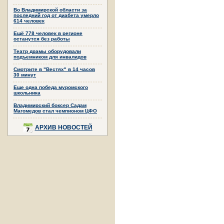
Во Владимирской области за
последний год от диабета умерло
614 человек
Ещё 778 человек в регионе
останутся без работы
Театр драмы оборудовали
подъемником для инвалидов
Смотрите в "Вестях" в 14 часов
30 минут
Еще одна победа муромского
школьника
Владимирский боксер Садам
Магомедов стал чемпионом ЦФО
АРХИВ НОВОСТЕЙ