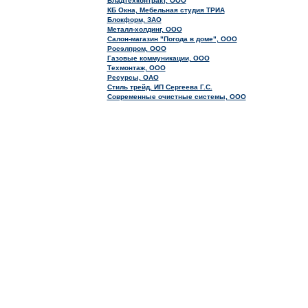
Владтехконтракт, ООО
КБ Окна, Мебельная студия ТРИА
Блокформ, ЗАО
Металл-холдинг, ООО
Салон-магазин "Погода в доме", ООО
Росэлпром, ООО
Газовые коммуникации, ООО
Техмонтаж, ООО
Ресурсы, ОАО
Стиль трейд, ИП Сергеева Г.С.
Современные очистные системы, ООО