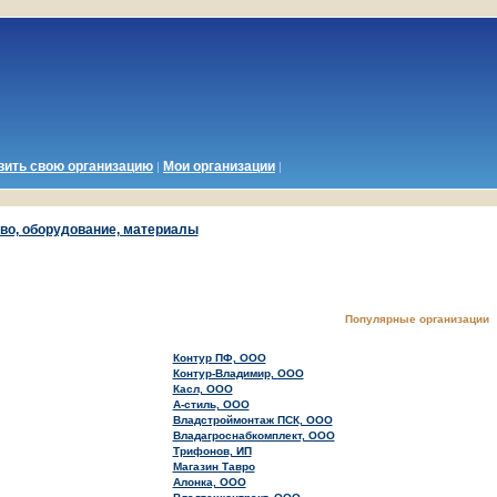
вить
свою
организацию
Мои организации
|
|
во, оборудование, материалы
Популярные организации
Контур ПФ, ООО
Контур-Владимир, ООО
Касл, ООО
А-стиль, ООО
Владстроймонтаж ПСК, ООО
Владагроснабкомплект, ООО
Трифонов, ИП
Магазин Тавро
Алонка, ООО