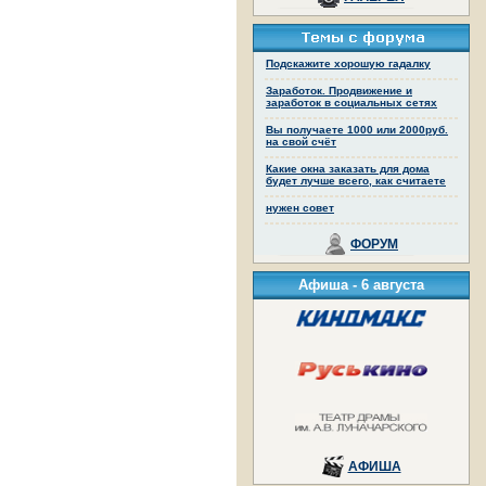
Подскажите хорошую гадалку
Заработок. Продвижение и
заработок в социальных сетях
Вы получаете 1000 или 2000руб.
на свой счёт
Какие окна заказать для дома
будет лучше всего, как считаете
нужен совет
ФОРУМ
Афиша -
6 августа
АФИША