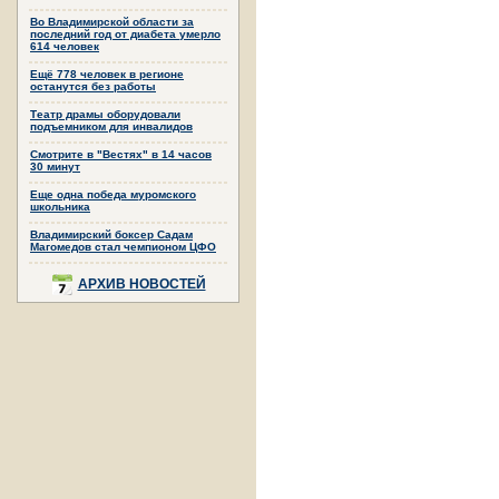
Во Владимирской области за
последний год от диабета умерло
614 человек
Ещё 778 человек в регионе
останутся без работы
Театр драмы оборудовали
подъемником для инвалидов
Смотрите в "Вестях" в 14 часов
30 минут
Еще одна победа муромского
школьника
Владимирский боксер Садам
Магомедов стал чемпионом ЦФО
АРХИВ НОВОСТЕЙ