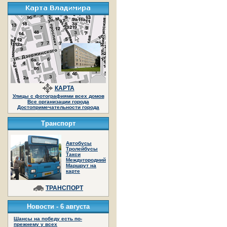
КАРТА
Улицы с фотографиями всех домов
Все организации города
Достопримечательности города
Транспорт
Автобусы
Тролейбусы
Такси
Междугородний
Маршрут на
карте
ТРАНСПОРТ
Новости -
6 августа
Шансы на победу есть по-
прежнему у всех