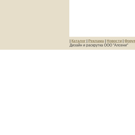
|
Каталог
|
Реклама
|
Новости
|
Фору
Дизайн и раскрутка ООО "Алсени"