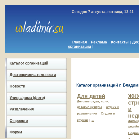
Сегодня 7 августа, пятница, 13:11
Главная
Реклама
Контакты
До
|
|
|
организации
|
Каталог организаций
Достопримечательности
Каталог организаций г. Влади
Новости
Для детей
ЖКХ
Улицы/дома (фото)
Детcкие сады, ясли,
стр
детские центры
|
Отдых и
и
Развлечения
развлечения
|
Студии и
нед
...
кружки
|
О проекте
Жилищ
хозяйс
Форум
Недви