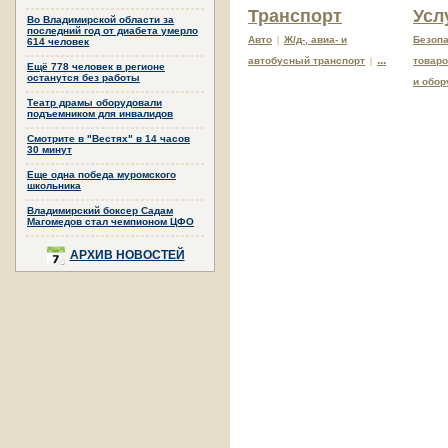
Транспорт
Усл
Во Владимирской области за
последний год от диабета умерло
Авто
|
Ж/д-, авиа- и
Безоп
614 человек
...
автобусный транспорт
|
товар
Ещё 778 человек в регионе
останутся без работы
и обор
Театр драмы оборудовали
подъемником для инвалидов
Смотрите в "Вестях" в 14 часов
30 минут
Еще одна победа муромского
школьника
Владимирский боксер Садам
Магомедов стал чемпионом ЦФО
АРХИВ НОВОСТЕЙ