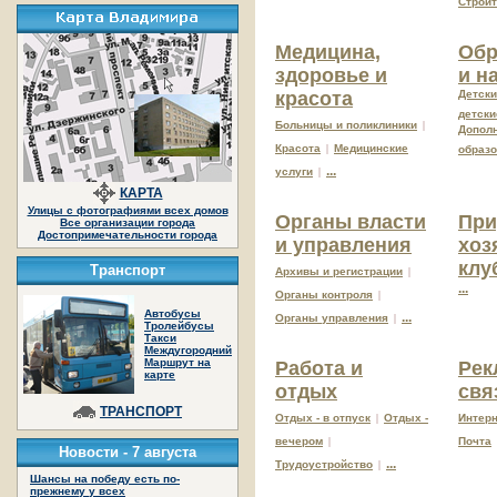
Строи
Медицина,
Обр
здоровье и
и н
красота
Детcки
детски
Больницы и поликлиники
|
Допол
Красота
|
Медицинские
образ
...
услуги
|
КАРТА
Улицы с фотографиями всех домов
Органы власти
При
Все организации города
Достопримечательности города
и управления
хоз
клу
Транспорт
Архивы и регистрации
|
...
Органы контроля
|
Автобусы
...
Органы управления
|
Тролейбусы
Такси
Междугородний
Маршрут на
Работа и
Рек
карте
отдых
свя
ТРАНСПОРТ
Отдых - в отпуск
|
Отдых -
Интер
вечером
|
Почта
Новости -
7 августа
...
Трудоустройство
|
Шансы на победу есть по-
прежнему у всех